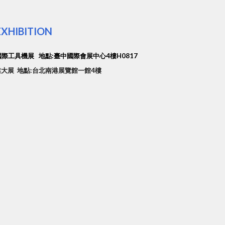
EXHIBITION
灣國際工具機展
地點:
臺中國際會展中心4樓H0817
大展 地點:台北南港展覽館一館4樓