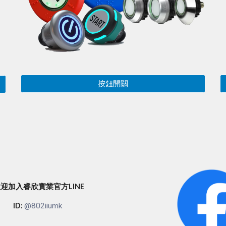
按鈕開關
迎加入睿欣實業官方LINE
ID:
@802iiumk